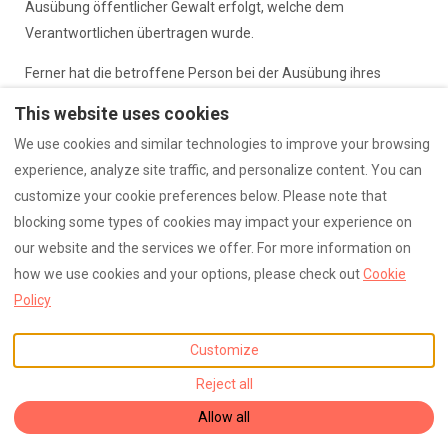
Ausübung öffentlicher Gewalt erfolgt, welche dem
Verantwortlichen übertragen wurde.
Ferner hat die betroffene Person bei der Ausübung ihres
Rechts auf Datenübertragbarkeit gemäß Art. 20 Abs. 1 DS-GVO
This website uses cookies
das Recht, zu erwirken, dass die personenbezogenen Daten
We use cookies and similar technologies to improve your browsing
direkt von einem Verantwortlichen an einen anderen
experience, analyze site traffic, and personalize content. You can
Verantwortlichen übermittelt werden, soweit dies technisch
customize your cookie preferences below. Please note that
machbar ist und sofern hiervon nicht die Rechte und Freiheiten
blocking some types of cookies may impact your experience on
anderer Personen beeinträchtigt werden.
our website and the services we offer. For more information on
Zur Geltendmachung des Rechts auf Datenübertragbarkeit
how we use cookies and your options, please check out
Cookie
kann sich die betroffene Person jederzeit an einen Mitarbeiter
Policy
der Löns-Apotheke, Alexander Rupp e.K. wenden.
Customize
Reject all
g) Recht auf Widerspruch
Allow all
Jede von der Verarbeitung personenbezogener Daten