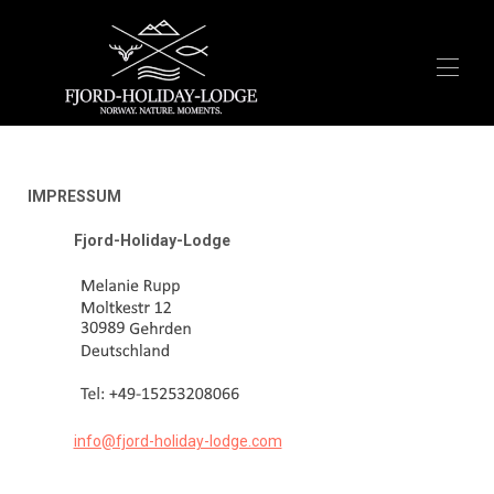
Startseite
Übersicht
IMPRESSUM
Aktivitäten
Bewertungen
​Fjord-Holiday-Lodge
FAQ
Airbnb
Booking.com
info@fjord-holiday-lodge.com